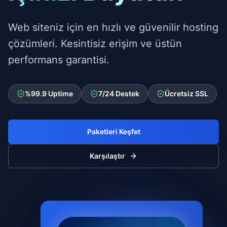
Web siteniz için en hızlı ve güvenilir hosting
çözümleri. Kesintisiz erişim ve üstün
DDoS Koruması
Otomatik Yedekleme
performans garantisi.
Esnek Kaynaklar
%99.9 Uptime
7/24 Destek
Ücretsiz SSL
Paketleri Keşfet
Karşılaştır