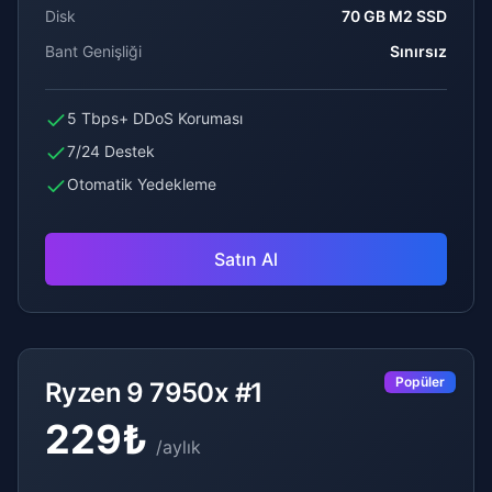
Disk
70 GB M2 SSD
Bant Genişliği
Sınırsız
5 Tbps+ DDoS Koruması
7/24 Destek
Otomatik Yedekleme
Satın Al
Popüler
Ryzen 9 7950x #1
229
₺
/
aylık