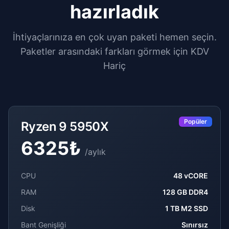
hazırladık
İhtiyaçlarınıza en çok uyan paketi hemen seçin.
Paketler arasındaki farkları görmek için KDV
Hariç
Popüler
Ryzen 9 5950X
6325
₺
/
aylık
CPU
48 vCORE
RAM
128 GB DDR4
Disk
1 TB M2 SSD
Bant Genişliği
Sınırsız