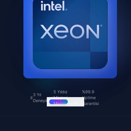
5 Yıldız
%99.9
3 Yıl
Müşteri
Uptime
Deneyim
Memnuniyeti
Garantisi