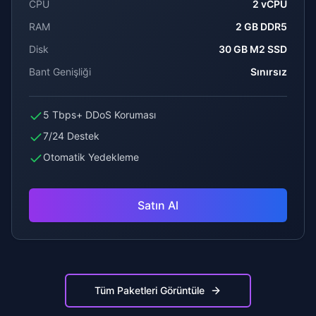
CPU
2 vCPU
RAM
2 GB DDR5
Disk
30 GB M2 SSD
Bant Genişliği
Sınırsız
5 Tbps+ DDoS Koruması
7/24 Destek
Otomatik Yedekleme
Satın Al
Tüm Paketleri Görüntüle