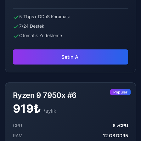
5 Tbps+ DDoS Koruması
7/24 Destek
Otomatik Yedekleme
Satın Al
Popüler
Ryzen 9 7950x #6
919
₺
/
aylık
CPU
6 vCPU
RAM
12 GB DDR5