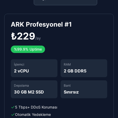
ARK Profesyonel #1
₺
229
/
ay
%
99.9%
Uptime
İşlemci
RAM
2 vCPU
2 GB DDR5
Depolama
Bant
30 GB M2 SSD
Sınırsız
5 Tbps+ DDoS Koruması
Otomatik Yedekleme