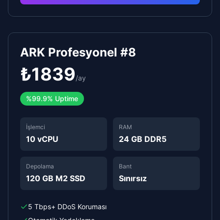
ARK Profesyonel #8
₺
1839
/
ay
%
99.9%
Uptime
İşlemci
RAM
10 vCPU
24 GB DDR5
Depolama
Bant
120 GB M2 SSD
Sınırsız
5 Tbps+ DDoS Koruması