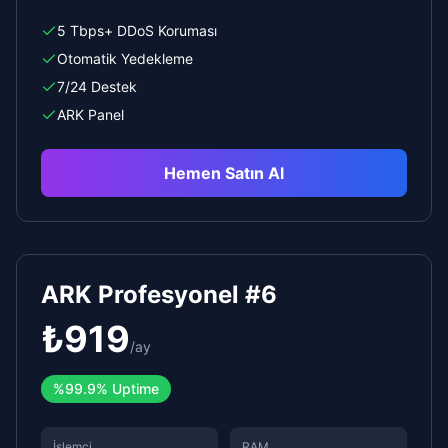
5 Tbps+ DDoS Koruması
Otomatik Yedekleme
7/24 Destek
ARK Panel
Hemen Satın Al
ARK Profesyonel #6
₺
919
/
ay
%
99.9%
Uptime
İşlemci
RAM