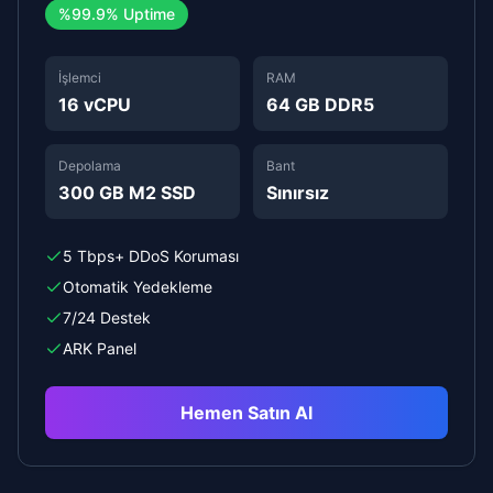
%
99.9%
Uptime
İşlemci
RAM
16 vCPU
64 GB DDR5
Depolama
Bant
300 GB M2 SSD
Sınırsız
5 Tbps+ DDoS Koruması
Otomatik Yedekleme
7/24 Destek
ARK Panel
Hemen Satın Al