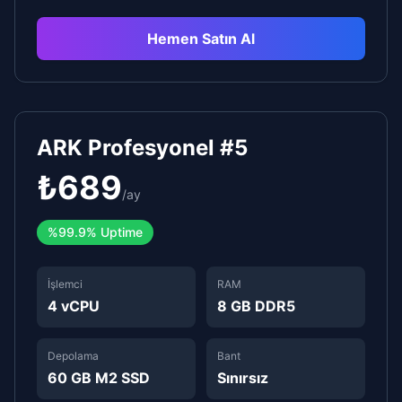
Hemen Satın Al
ARK Profesyonel #5
₺
689
/
ay
%
99.9%
Uptime
İşlemci
RAM
4 vCPU
8 GB DDR5
Depolama
Bant
60 GB M2 SSD
Sınırsız