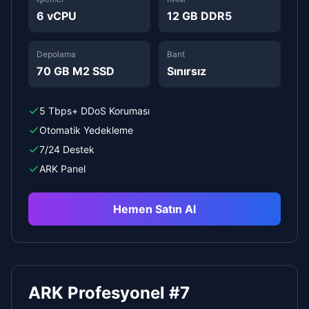
6 vCPU
12 GB DDR5
Depolama
Bant
70 GB M2 SSD
Sınırsız
5 Tbps+ DDoS Koruması
Otomatik Yedekleme
7/24 Destek
ARK Panel
Hemen Satın Al
ARK Profesyonel #7