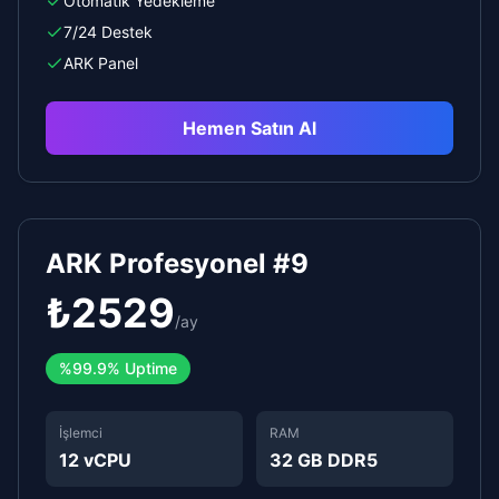
Otomatik Yedekleme
7/24 Destek
ARK Panel
Hemen Satın Al
ARK Profesyonel #9
₺
2529
/
ay
%
99.9%
Uptime
İşlemci
RAM
12 vCPU
32 GB DDR5