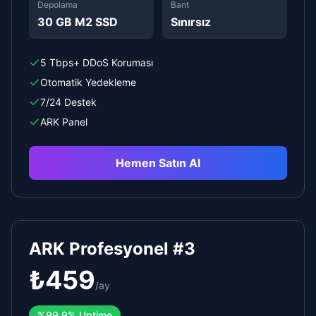
Depolama
Bant
30 GB M2 SSD
Sınırsız
5 Tbps+ DDoS Koruması
Otomatik Yedekleme
7/24 Destek
ARK Panel
Hemen Satın Al
ARK Profesyonel #3
₺
459
/
ay
%
99.9%
Uptime