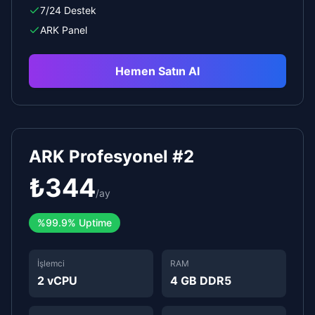
7/24 Destek
ARK Panel
Hemen Satın Al
ARK Profesyonel #2
₺
344
/
ay
%
99.9%
Uptime
İşlemci
RAM
2 vCPU
4 GB DDR5