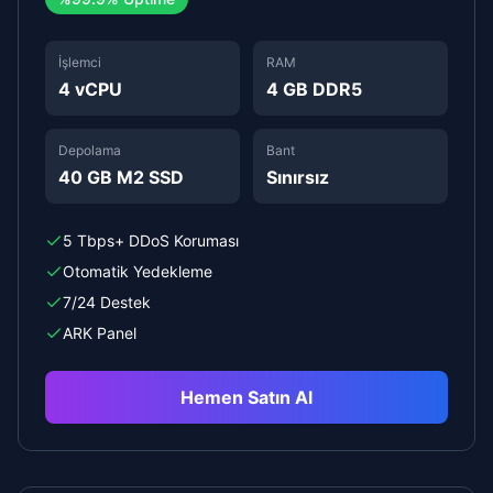
İşlemci
RAM
4 vCPU
4 GB DDR5
Depolama
Bant
40 GB M2 SSD
Sınırsız
5 Tbps+ DDoS Koruması
Otomatik Yedekleme
7/24 Destek
ARK Panel
Hemen Satın Al