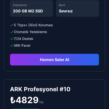
Depolama
Bant
200 GB M2 SSD
Sınırsız
5 Tbps+ DDoS Koruması
Otomatik Yedekleme
7/24 Destek
ARK Panel
Hemen Satın Al
ARK Profesyonel #10
₺
4829
/
ay