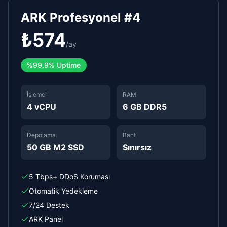
ARK Profesyonel #4
₺
574
/
ay
%
99.9%
Uptime
İşlemci
RAM
4 vCPU
6 GB DDR5
Depolama
Bant
50 GB M2 SSD
Sınırsız
5 Tbps+ DDoS Koruması
Otomatik Yedekleme
7/24 Destek
ARK Panel