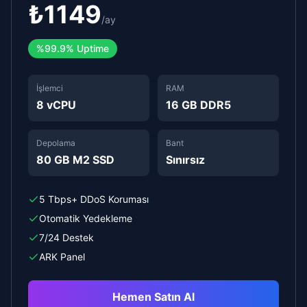
₺
1149
/
ay
%
99.9%
Uptime
İşlemci
RAM
8 vCPU
16 GB DDR5
Depolama
Bant
80 GB M2 SSD
Sınırsız
5 Tbps+ DDoS Koruması
Otomatik Yedekleme
7/24 Destek
ARK Panel
Hemen Satın Al