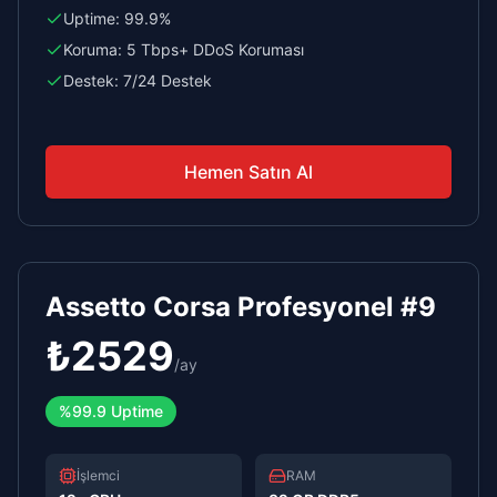
Uptime:
99.9%
Koruma:
5 Tbps+ DDoS Koruması
Destek:
7/24 Destek
Hemen Satın Al
Assetto Corsa Profesyonel #9
₺
2529
/
ay
%99.9 Uptime
İşlemci
RAM