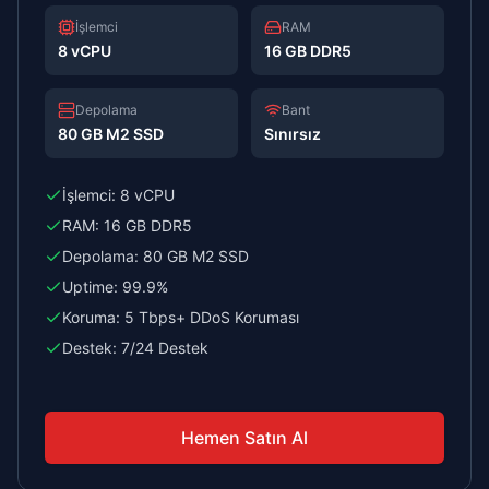
İşlemci
RAM
8 vCPU
16 GB DDR5
Depolama
Bant
80 GB M2 SSD
Sınırsız
İşlemci:
8 vCPU
RAM:
16 GB DDR5
Depolama:
80 GB M2 SSD
Uptime:
99.9%
Koruma:
5 Tbps+ DDoS Koruması
Destek:
7/24 Destek
Hemen Satın Al