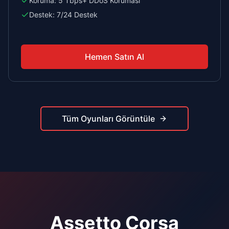
Koruma:
5 Tbps+ DDoS Koruması
Destek:
7/24 Destek
Hemen Satın Al
Tüm Oyunları Görüntüle
Assetto Corsa