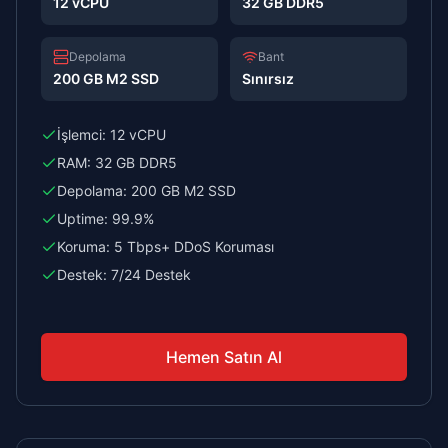
12 vCPU
32 GB DDR5
Depolama
Bant
200 GB M2 SSD
Sınırsız
İşlemci:
12 vCPU
RAM:
32 GB DDR5
Depolama:
200 GB M2 SSD
Uptime:
99.9%
Koruma:
5 Tbps+ DDoS Koruması
Destek:
7/24 Destek
Hemen Satın Al