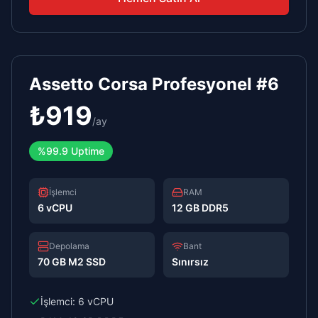
Assetto Corsa Profesyonel #6
₺
919
/
ay
%99.9 Uptime
İşlemci
RAM
6 vCPU
12 GB DDR5
Depolama
Bant
70 GB M2 SSD
Sınırsız
İşlemci:
6 vCPU