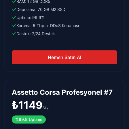
RAM:
12 GB DDR5
Depolama:
70 GB M2 SSD
Uptime:
99.9%
Koruma:
5 Tbps+ DDoS Koruması
Destek:
7/24 Destek
Hemen Satın Al
Assetto Corsa Profesyonel #7
₺
1149
/
ay
%99.9 Uptime