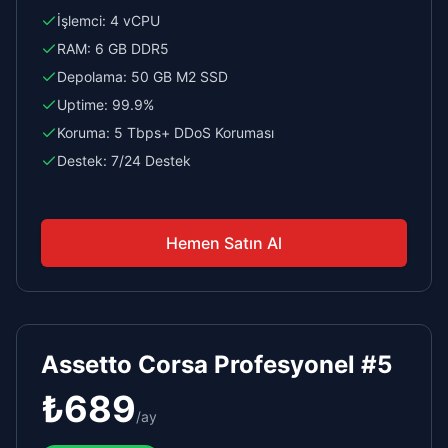
İşlemci:
4 vCPU
RAM:
6 GB DDR5
Depolama:
50 GB M2 SSD
Uptime:
99.9%
Koruma:
5 Tbps+ DDoS Koruması
Destek:
7/24 Destek
Hemen Satın Al
Assetto Corsa Profesyonel #5
₺
689
/
ay