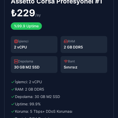
Assetto Corsa Profesyonel #1
₺
229
/
ay
%99.9 Uptime
İşlemci
RAM
2 vCPU
2 GB DDR5
Depolama
Bant
30 GB M2 SSD
Sınırsız
İşlemci:
2 vCPU
RAM:
2 GB DDR5
Depolama:
30 GB M2 SSD
Uptime:
99.9%
Koruma:
5 Tbps+ DDoS Koruması