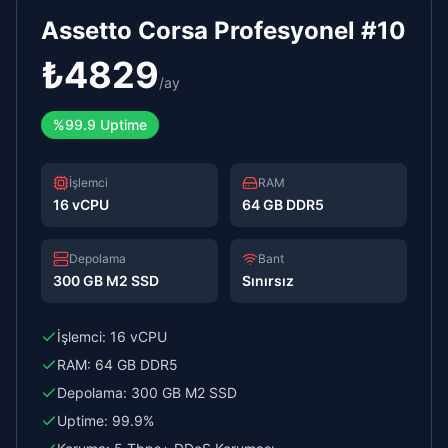
Assetto Corsa Profesyonel #10
₺
4829
/
ay
%99.9 Uptime
İşlemci
RAM
16 vCPU
64 GB DDR5
Depolama
Bant
300 GB M2 SSD
Sınırsız
İşlemci:
16 vCPU
RAM:
64 GB DDR5
Depolama:
300 GB M2 SSD
Uptime:
99.9%