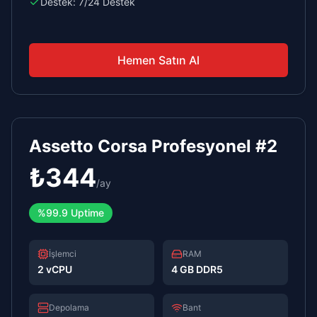
Destek:
7/24 Destek
Hemen Satın Al
Assetto Corsa Profesyonel #2
₺
344
/
ay
%99.9 Uptime
İşlemci
RAM
2 vCPU
4 GB DDR5
Depolama
Bant