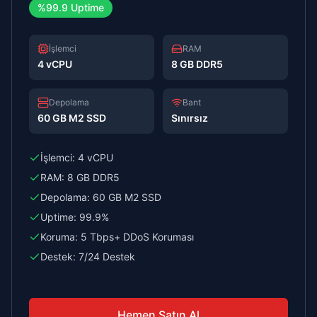
%99.9 Uptime
İşlemci
RAM
4 vCPU
8 GB DDR5
Depolama
Bant
60 GB M2 SSD
Sınırsız
İşlemci:
4 vCPU
RAM:
8 GB DDR5
Depolama:
60 GB M2 SSD
Uptime:
99.9%
Koruma:
5 Tbps+ DDoS Koruması
Destek:
7/24 Destek
Hemen Satın Al