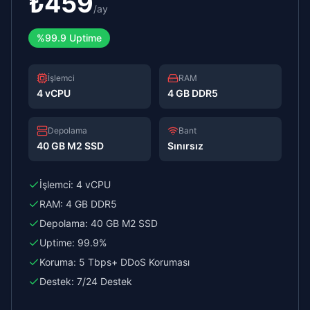
₺
459
/
ay
%99.9 Uptime
İşlemci
RAM
4 vCPU
4 GB DDR5
Depolama
Bant
40 GB M2 SSD
Sınırsız
İşlemci:
4 vCPU
RAM:
4 GB DDR5
Depolama:
40 GB M2 SSD
Uptime:
99.9%
Koruma:
5 Tbps+ DDoS Koruması
Destek:
7/24 Destek