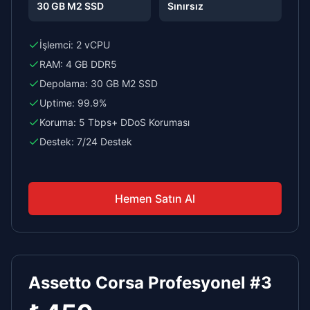
30 GB M2 SSD
Sınırsız
İşlemci:
2 vCPU
RAM:
4 GB DDR5
Depolama:
30 GB M2 SSD
Uptime:
99.9%
Koruma:
5 Tbps+ DDoS Koruması
Destek:
7/24 Destek
Hemen Satın Al
Assetto Corsa Profesyonel #3