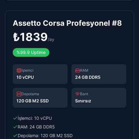
Assetto Corsa Profesyonel #8
₺
1839
/
ay
%99.9 Uptime
İşlemci
RAM
10 vCPU
24 GB DDR5
Depolama
Bant
120 GB M2 SSD
Sınırsız
İşlemci:
10 vCPU
RAM:
24 GB DDR5
Depolama:
120 GB M2 SSD