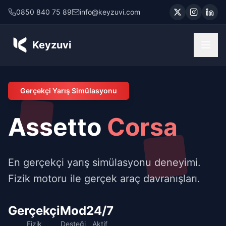
0850 840 75 89
info@keyzuvi.com
Keyzuvi
Gerçekçi Yarış Simülasyonu
Assetto
Corsa
En gerçekçi yarış simülasyonu deneyimi.
Fizik motoru ile gerçek araç davranışları.
Gerçekçi
Mod
24/7
Fizik
Desteği
Aktif