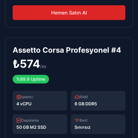
Hemen Satın Al
Assetto Corsa Profesyonel #4
₺
574
/
ay
%99.9 Uptime
İşlemci
RAM
4 vCPU
6 GB DDR5
Depolama
Bant
50 GB M2 SSD
Sınırsız