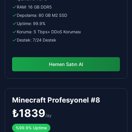
RAM:
16 GB DDR5
Depolama:
80 GB M2 SSD
Uptime:
99.9%
Koruma:
5 Tbps+ DDoS Koruması
Destek:
7/24 Destek
Hemen Satın Al
Minecraft Profesyonel #8
₺
1839
/
ay
%
99.9%
Uptime