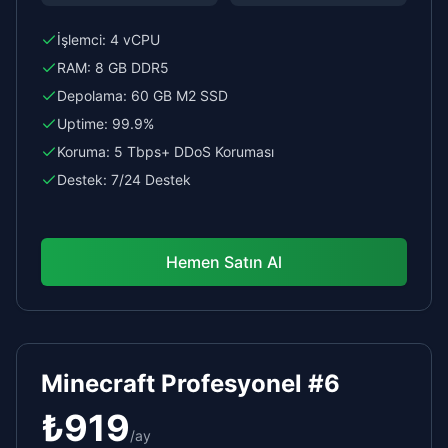
İşlemci:
4 vCPU
RAM:
8 GB DDR5
Depolama:
60 GB M2 SSD
Uptime:
99.9%
Koruma:
5 Tbps+ DDoS Koruması
Destek:
7/24 Destek
Hemen Satın Al
Minecraft Profesyonel #6
₺
919
/
ay