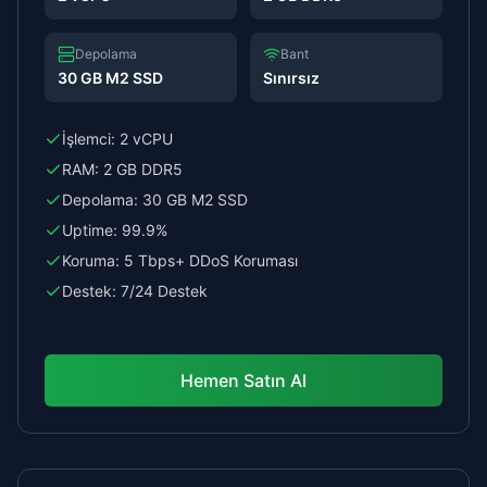
Depolama
Bant
30 GB M2 SSD
Sınırsız
İşlemci:
2 vCPU
RAM:
2 GB DDR5
Depolama:
30 GB M2 SSD
Uptime:
99.9%
Koruma:
5 Tbps+ DDoS Koruması
Destek:
7/24 Destek
Hemen Satın Al