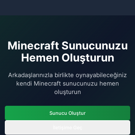
üzerinden yapılabilir.
paketlerde mevcuttur. Ayrıca manuel yedekleme
de yapabilirsiniz. Yedeklerinizi istediğiniz zaman
geri yükleyebilirsiniz.
Minecraft Sunucunuzu
Hemen Oluşturun
Arkadaşlarınızla birlikte oynayabileceğiniz
kendi Minecraft sunucunuzu hemen
oluşturun
Sunucu Oluştur
İletişime Geç