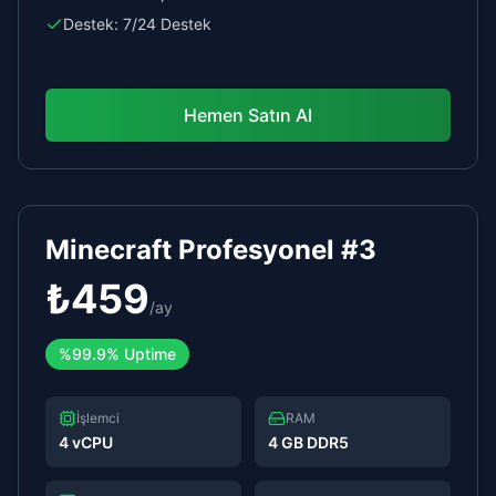
Destek:
7/24 Destek
Hemen Satın Al
Minecraft Profesyonel #3
₺
459
/
ay
%
99.9%
Uptime
İşlemci
RAM
4 vCPU
4 GB DDR5