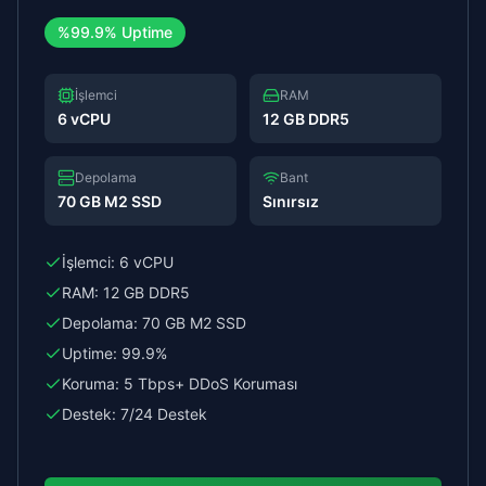
%
99.9%
Uptime
İşlemci
RAM
6 vCPU
12 GB DDR5
Depolama
Bant
70 GB M2 SSD
Sınırsız
İşlemci:
6 vCPU
RAM:
12 GB DDR5
Depolama:
70 GB M2 SSD
Uptime:
99.9%
Koruma:
5 Tbps+ DDoS Koruması
Destek:
7/24 Destek