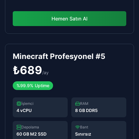
Hemen Satın Al
Minecraft Profesyonel #5
₺
689
/
ay
%
99.9%
Uptime
İşlemci
RAM
4 vCPU
8 GB DDR5
Depolama
Bant
60 GB M2 SSD
Sınırsız