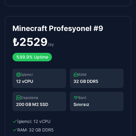
Minecraft Profesyonel #9
₺
2529
/
ay
%
99.9%
Uptime
İşlemci
RAM
12 vCPU
32 GB DDR5
Depolama
Bant
200 GB M2 SSD
Sınırsız
İşlemci:
12 vCPU
RAM:
32 GB DDR5