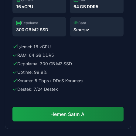
16 vCPU
64 GB DDR5
Depolama
Bant
300 GB M2 SSD
Sınırsız
İşlemci:
16 vCPU
RAM:
64 GB DDR5
Depolama:
300 GB M2 SSD
Uptime:
99.9%
Koruma:
5 Tbps+ DDoS Koruması
Destek:
7/24 Destek
Hemen Satın Al