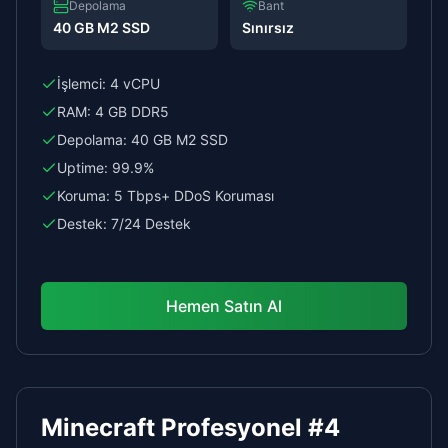
Depolama
Bant
40 GB M2 SSD
Sınırsız
İşlemci:
4 vCPU
RAM:
4 GB DDR5
Depolama:
40 GB M2 SSD
Uptime:
99.9%
Koruma:
5 Tbps+ DDoS Koruması
Destek:
7/24 Destek
Hemen Satın Al
Minecraft Profesyonel #4