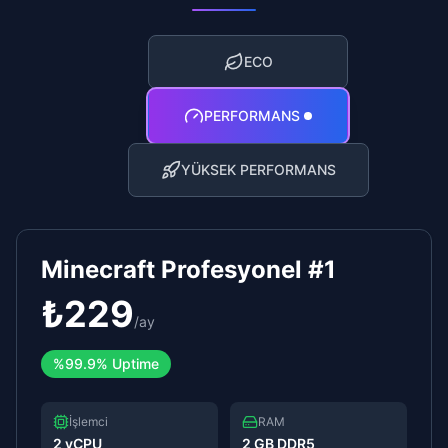
ECO
PERFORMANS
YÜKSEK PERFORMANS
Minecraft Profesyonel #1
₺
229
/
ay
%
99.9%
Uptime
İşlemci
RAM
2 vCPU
2 GB DDR5