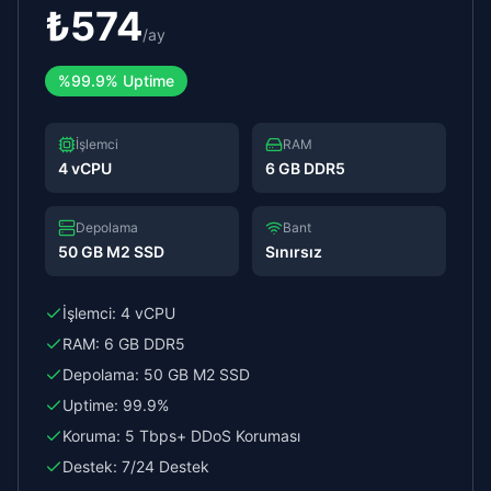
₺
574
/
ay
%
99.9%
Uptime
İşlemci
RAM
4 vCPU
6 GB DDR5
Depolama
Bant
50 GB M2 SSD
Sınırsız
İşlemci:
4 vCPU
RAM:
6 GB DDR5
Depolama:
50 GB M2 SSD
Uptime:
99.9%
Koruma:
5 Tbps+ DDoS Koruması
Destek:
7/24 Destek