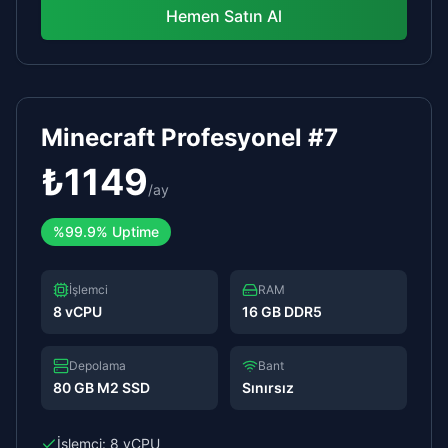
Hemen Satın Al
Minecraft Profesyonel #7
₺
1149
/
ay
%
99.9%
Uptime
İşlemci
RAM
8 vCPU
16 GB DDR5
Depolama
Bant
80 GB M2 SSD
Sınırsız
İşlemci:
8 vCPU