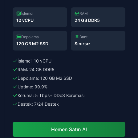
İşlemci
RAM
10 vCPU
24 GB DDR5
Depolama
Bant
120 GB M2 SSD
Sınırsız
İşlemci:
10 vCPU
RAM:
24 GB DDR5
Depolama:
120 GB M2 SSD
Uptime:
99.9%
Koruma:
5 Tbps+ DDoS Koruması
Destek:
7/24 Destek
Hemen Satın Al