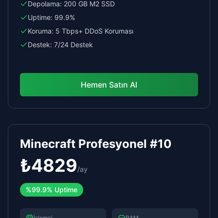
Depolama:
200 GB M2 SSD
Uptime:
99.9%
Koruma:
5 Tbps+ DDoS Koruması
Destek:
7/24 Destek
Hemen Satın Al
Minecraft Profesyonel #10
₺
4829
/
ay
%
99.9%
Uptime
İşlemci
RAM