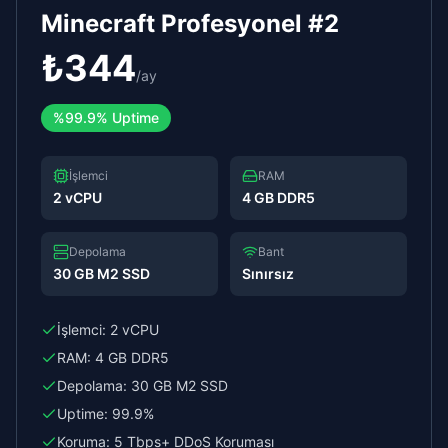
Minecraft Profesyonel #2
₺
344
/
ay
%
99.9%
Uptime
İşlemci
RAM
2 vCPU
4 GB DDR5
Depolama
Bant
30 GB M2 SSD
Sınırsız
İşlemci:
2 vCPU
RAM:
4 GB DDR5
Depolama:
30 GB M2 SSD
Uptime:
99.9%
Koruma:
5 Tbps+ DDoS Koruması