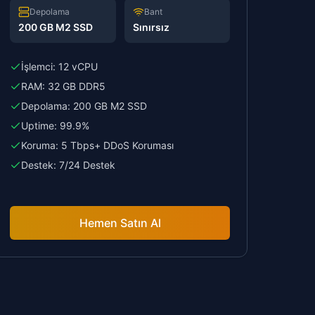
Depolama
Bant
200 GB M2 SSD
Sınırsız
İşlemci:
12 vCPU
RAM:
32 GB DDR5
Depolama:
200 GB M2 SSD
Uptime:
99.9%
Koruma:
5 Tbps+ DDoS Koruması
Destek:
7/24 Destek
Hemen Satın Al