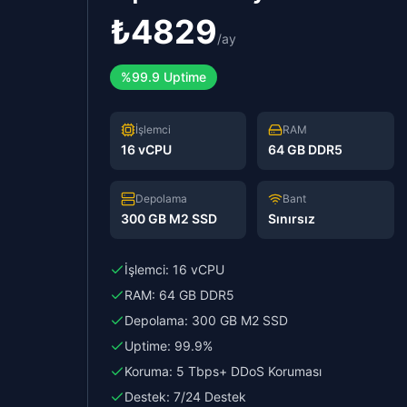
₺
4829
/
ay
%99.9 Uptime
İşlemci
RAM
16 vCPU
64 GB DDR5
Depolama
Bant
300 GB M2 SSD
Sınırsız
İşlemci:
16 vCPU
RAM:
64 GB DDR5
Depolama:
300 GB M2 SSD
Uptime:
99.9%
Koruma:
5 Tbps+ DDoS Koruması
Destek:
7/24 Destek