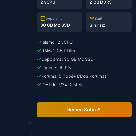
2 vCPU
2 GB DDR5
Depolama
Bant
30 GB M2 SSD
Sınırsız
İşlemci:
2 vCPU
RAM:
2 GB DDR5
Depolama:
30 GB M2 SSD
Uptime:
99.9%
Koruma:
5 Tbps+ DDoS Koruması
Destek:
7/24 Destek
Hemen Satın Al