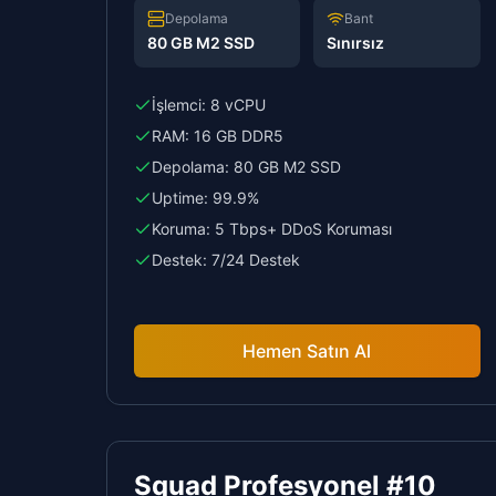
Depolama
Bant
80 GB M2 SSD
Sınırsız
İşlemci:
8 vCPU
RAM:
16 GB DDR5
Depolama:
80 GB M2 SSD
Uptime:
99.9%
Koruma:
5 Tbps+ DDoS Koruması
Destek:
7/24 Destek
Hemen Satın Al
Squad Profesyonel #10