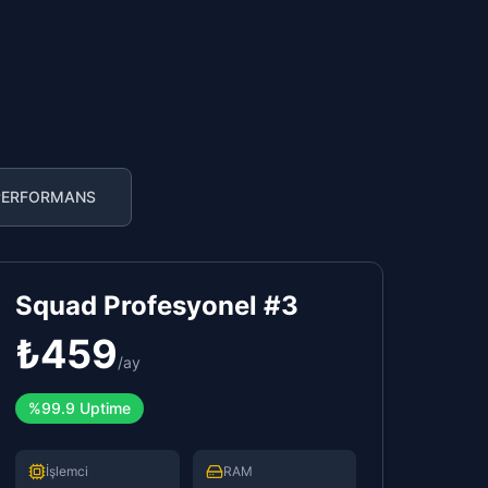
PERFORMANS
Squad Profesyonel #3
₺
459
/
ay
%99.9 Uptime
İşlemci
RAM