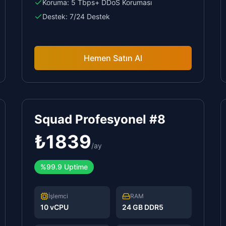
Koruma:
5 Tbps+ DDoS Koruması
Destek:
7/24 Destek
Hemen Satın Al
Squad Profesyonel #8
₺
1839
/
ay
%99.9 Uptime
İşlemci
RAM
10 vCPU
24 GB DDR5