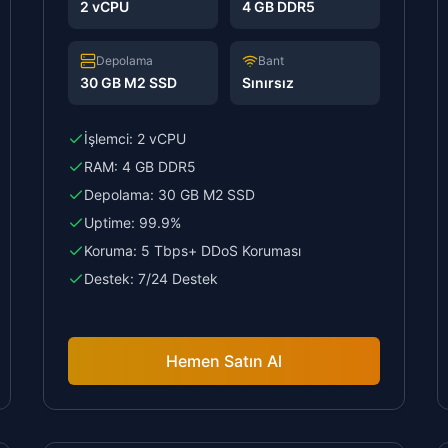
2 vCPU
4 GB DDR5
Depolama
Bant
30 GB M2 SSD
Sınırsız
İşlemci:
2 vCPU
RAM:
4 GB DDR5
Depolama:
30 GB M2 SSD
Uptime:
99.9%
Koruma:
5 Tbps+ DDoS Koruması
Destek:
7/24 Destek
Hemen Satın Al