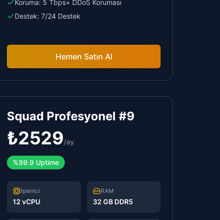
Koruma:
5 Tbps+ DDoS Koruması
Destek:
7/24 Destek
Hemen Satın Al
Squad Profesyonel #9
₺
2529
/
ay
%99.9 Uptime
İşlemci
RAM
12 vCPU
32 GB DDR5