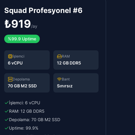
Squad Profesyonel #6
₺
919
/
ay
%99.9 Uptime
İşlemci
RAM
6 vCPU
12 GB DDR5
Depolama
Bant
70 GB M2 SSD
Sınırsız
İşlemci:
6 vCPU
RAM:
12 GB DDR5
Depolama:
70 GB M2 SSD
Uptime:
99.9%