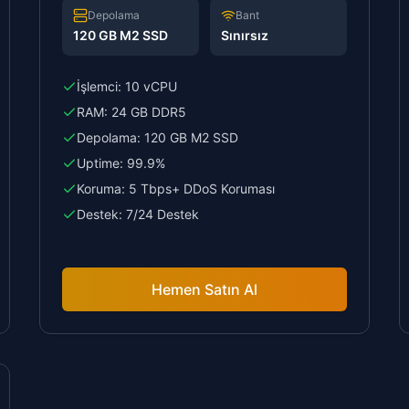
Depolama
Bant
120 GB M2 SSD
Sınırsız
İşlemci:
10 vCPU
RAM:
24 GB DDR5
Depolama:
120 GB M2 SSD
Uptime:
99.9%
Koruma:
5 Tbps+ DDoS Koruması
Destek:
7/24 Destek
Hemen Satın Al