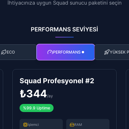
İhtiyacınıza uygun Squad sunucu paketini seçin
PERFORMANS SEVİYESİ
ECO
PERFORMANS
YÜKSEK 
Squad Profesyonel #2
₺
344
/
ay
%99.9 Uptime
İşlemci
RAM