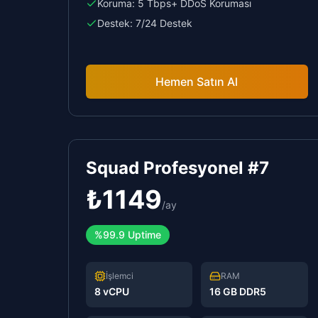
Koruma:
5 Tbps+ DDoS Koruması
Destek:
7/24 Destek
Hemen Satın Al
Squad Profesyonel #7
₺
1149
/
ay
%99.9 Uptime
İşlemci
RAM
8 vCPU
16 GB DDR5