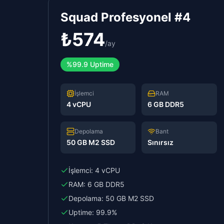
Squad Profesyonel #4
₺
574
/
ay
%99.9 Uptime
İşlemci
RAM
4 vCPU
6 GB DDR5
Depolama
Bant
50 GB M2 SSD
Sınırsız
İşlemci:
4 vCPU
RAM:
6 GB DDR5
Depolama:
50 GB M2 SSD
Uptime:
99.9%