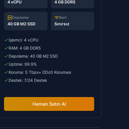
4 vCPU
4 GB DDR5
Depolama
Bant
40 GB M2 SSD
Sınırsız
İşlemci:
4 vCPU
RAM:
4 GB DDR5
Depolama:
40 GB M2 SSD
Uptime:
99.9%
Koruma:
5 Tbps+ DDoS Koruması
Destek:
7/24 Destek
Hemen Satın Al