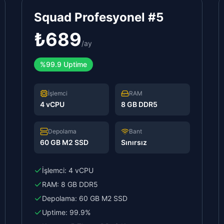
Squad Profesyonel #5
₺
689
/
ay
%99.9 Uptime
İşlemci
RAM
4 vCPU
8 GB DDR5
Depolama
Bant
60 GB M2 SSD
Sınırsız
İşlemci:
4 vCPU
RAM:
8 GB DDR5
Depolama:
60 GB M2 SSD
Uptime:
99.9%