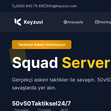
0850 840 75 89
info@keyzuvi.com
Keyzuvi
Anasayfa
Hostin
Taktiksel Askeri Simülasyon
Squad
Server
Gerçekçi askeri taktikler ile savaşın. 50v5
savaşlarda yer alın.
50v50
Taktiksel
24/7
Savaşları
Oynanış
Aktif