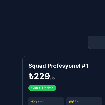
Squad Profesyonel #1
₺
229
/
ay
%99.9 Uptime
İşlemci
RAM