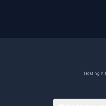
Hosting hiz
Web hosting nedir ve n