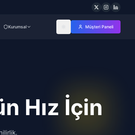
Kurumsal
Müşteri Paneli
n Hız İçin
lirlik.