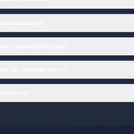
dosyalarının saklandığı ve internet üzerinden erişilebilir hale
i kalması ve ziyaretçilerinizin sitenize erişebilmesi için host
etini seçmeliyim?
keti, web sitenizin boyutuna, trafik miktarına ve kaynak ger
aket yeterli olurken, yüksek trafikli bir e-ticaret sitesi için
sonra yükseltebilir miyim?
e hosting paketinizi kolayca yükseltebilirsiniz. Paket yükse
lanır ve sitenizde herhangi bir kesinti olmaz.
de SSL sertifikası var mı?
imizde ücretsiz SSL sertifikası bulunmaktadır. SSL sertifikas
asını sağlar ve SEO açısından da önemlidir.
lanıyor mu?
ketlerimizde otomatik günlük yedekleme hizmeti mevcuttur.
e sitenizi kolayca geri yükleyebilirsiniz.