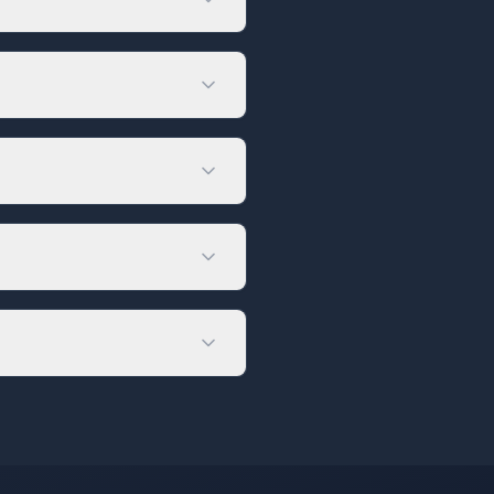
 getirildiği bir hizmettir.
ing hizmeti şarttır.
eksinimlerine bağlıdır.
 daha güçlü bir paket
ltme işlemi genellikle
ı, web sitenizin güvenli
 Yedeklemeler düzenli