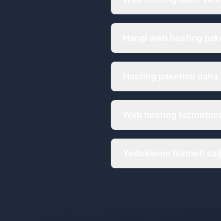
Web hosting, web sitenizin 
Web sitenizin 7/24 çevrimiç
Hangi web hosting pak
İhtiyacınız olan hosting pa
Küçük bir blog için temel p
Hosting paketimi daha 
gerekir.
Evet, web siteniz büyüdükç
birkaç dakika içinde tamam
Web hosting hizmetiniz
Evet, tüm hosting paketler
(HTTPS) bir şekilde çalışm
Yedekleme hizmeti sağ
Evet, tüm web hosting pa
olarak alınır ve gerektiğind